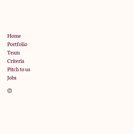
13 Bramley Road, London
W10 6SZ
Privacy Policy
Home
Portfolio
Team
Criteria
Pitch to us
Jobs
JamJar Management LLP (“JamJar”) is authorised and regulated
by the Financial Conduct Authority. JamJar is incorporated in
England and the registered office is at Phoenix Brewery, 13