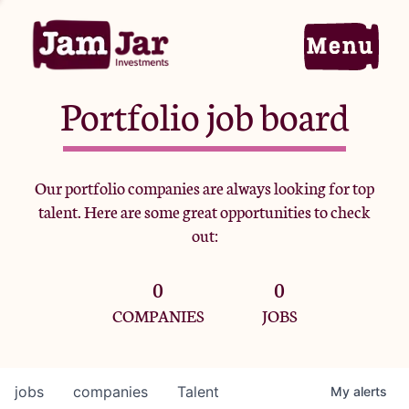
Portfolio job board
Home
Our portfolio companies are always looking for top
talent. Here are some great opportunities to check
Portfolio
out:
0
0
Team
COMPANIES
JOBS
Criteria
jobs
companies
Talent
My
alerts