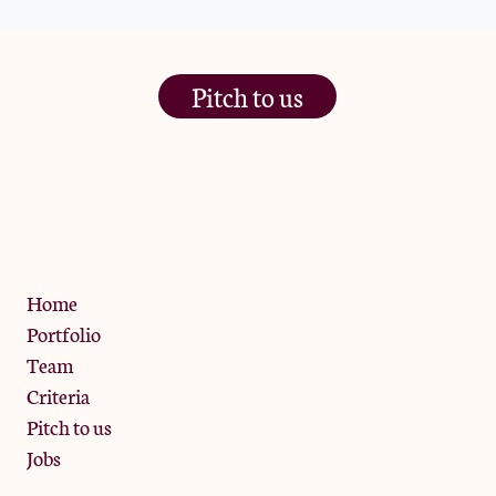
Pitch to us
The Jam Pot, Phoenix Brewery,
13 Bramley Road, London
W10 6SZ
Privacy Policy
Home
Portfolio
Team
Criteria
Pitch to us
Jobs