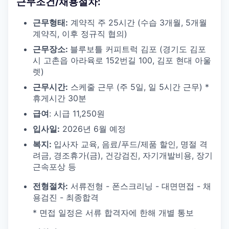
근무조건/채용절차:
근무형태:
계약직 주 25시간 (수습 3개월, 5개월
계약직, 이후 정규직 협의)
근무장소:
블루보틀 커피트럭 김포 (경기도 김포
시 고촌읍 아라육로 152번길 100, 김포 현대 아울
렛)
근무시간:
스케줄 근무 (주 5일, 일 5시간 근무) *
휴게시간 30분
급여
: 시급 11,250원
입사일:
2026년 6월 예정
복지:
입사자 교육, 음료/푸드/제품 할인, 명절 격
려금, 경조휴가(금), 건강검진, 자기개발비용, 장기
근속포상 등
전형절차:
서류전형 - 폰스크리닝 - 대면면접 - 채
용검진 - 최종합격
* 면접 일정은 서류 합격자에 한해 개별 통보