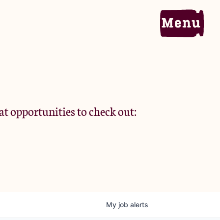
Home
Portfolio
at opportunities to check out:
Team
Criteria
My
job
alerts