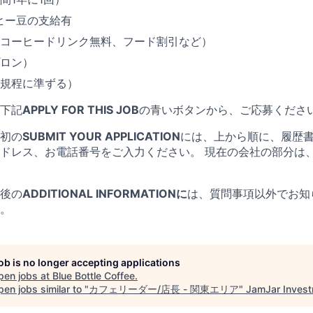
ヒー豆の支給有
コーヒードリンク無料、フード割引など）
ロン）
規程に準ずる）
下記
APPLY FOR THIS JOB
の青いボタンから、ご応募くださ
初の
SUBMIT YOUR APPLICATION
には、上から順に、履歴書
ドレス、お電話番号をご入力ください。 現在の会社の部分は
後の
ADDITIONAL INFORMATIONに
は、質問事項以外でお知
。
job is no longer accepting applications
pen jobs at
Blue Bottle Coffee
.
en jobs similar to "
カフェリーダー/店長 - 関東エリア
"
JamJar Inves