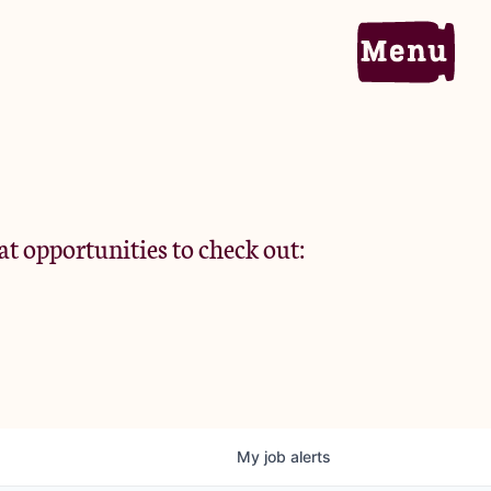
Home
Portfolio
at opportunities to check out:
Team
Criteria
My
job
alerts