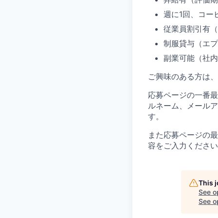
週に1回、コー
従業員割引有（
制服貸与（エプ
副業可能（社内
ご興味のある方は、
応募ページの一番最
ルネーム、メールア
す。
また応募ページの最
容をご入力ください
This 
See o
See op