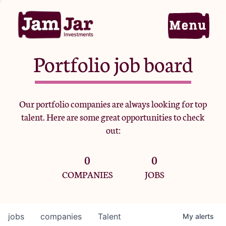
Portfolio job board
Home
Our portfolio companies are always looking for top
talent. Here are some great opportunities to check
Portfolio
out:
0
0
Team
COMPANIES
JOBS
Criteria
jobs
companies
Talent
My
alerts