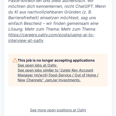
Paste-Antworten und bleib authentisch. Wir
möchten dich kennenlernen, nicht ChatGPT. Wenn
du KI aus nachvollziehbaren Gründen (z. B.
Barrierefreiheit) einsetzen möchtest, sag uns
einfach Bescheid – wir finden gemeinsam eine
Lösung. Mehr zum Thema: Mehr zum Thema:
https://careers.oatly.com/posts/using-ai-to-
interview-at-oatly
This job is no longer accepting applications
See open jobs at
Oatly
.
See open jobs similar to "
Junior Key Account
Manager (m/w/d) Food-Service / Out of Home /
New Channels
"
JamJar Investments
.
See more open positions at
Oatly