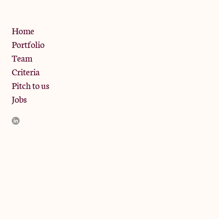
Privacy Policy
Home
Portfolio
Team
Criteria
Pitch to us
Jobs
JamJar Management LLP (“JamJar”) is authorised and regulated
by the Financial Conduct Authority. JamJar is incorporated in
England and the registered office is at Phoenix Brewery, 13
Bramley Road, London W10 6SZ, United Kingdom. The
investment product and services of JamJar are only available to