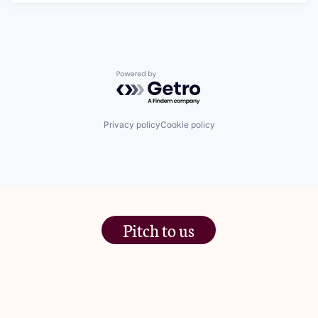
Powered by Getro.com
Privacy policy
Cookie policy
Pitch to us
The Jam Pot, Phoenix Brewery,
13 Bramley Road, London
W10 6SZ