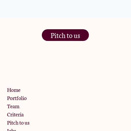
Pitch to us
The Jam Pot, Phoenix Brewery,
13 Bramley Road, London
W10 6SZ
Privacy Policy
Home
Portfolio
Team
Criteria
Pitch to us
Jobs