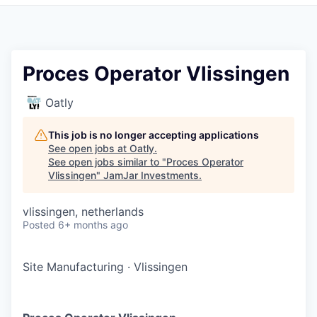
Pitch to us
Jobs
Proces Operator Vlissingen
Oatly
This job is no longer accepting applications
See open jobs at
Oatly
.
See open jobs similar to "
Proces Operator
Vlissingen
"
JamJar Investments
.
vlissingen, netherlands
Posted
6+ months ago
Site Manufacturing
·
Vlissingen