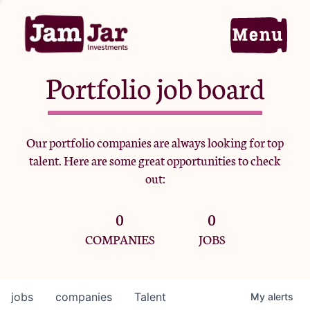
Portfolio job board
Home
Our portfolio companies are always looking for top
talent. Here are some great opportunities to check
Portfolio
out:
0
0
Team
COMPANIES
JOBS
Criteria
jobs
companies
Talent
My
alerts