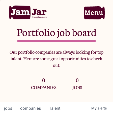
Portfolio job board
Home
Our portfolio companies are always looking for top
talent. Here are some great opportunities to check
Portfolio
out:
0
0
Team
COMPANIES
JOBS
Criteria
jobs
companies
Talent
My
alerts