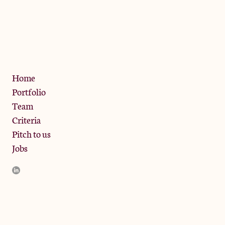
The Jam Pot, Phoenix Brewery,
13 Bramley Road, London
W10 6SZ
Privacy Policy
Home
Portfolio
Team
Criteria
Pitch to us
Jobs
JamJar Management LLP (“JamJar”) is authorised and regulated
by the Financial Conduct Authority. JamJar is incorporated in