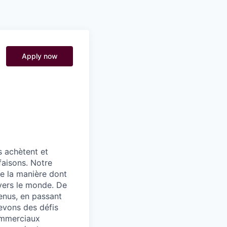
Pitch to us
Jobs
Apply now
s achètent et
faisons. Notre
e la manière dont
vers le monde. De
enus, en passant
levons des défis
commerciaux