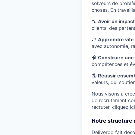
solveurs de problè
choses. En travaill
🔧
Avoir un impact
clients, des partena
🌱
Apprendre vite
avec autonomie, rap
🧠
Construire une 
compétences et év
🌎
Réussir ensembl
valeurs, qui soutie
Nous visons à crée
de recrutement com
recruter,
cliquez ici
Notre structure
Deliveroo fait dés