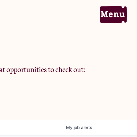
Home
Portfolio
at opportunities to check out:
Team
Criteria
My
job
alerts