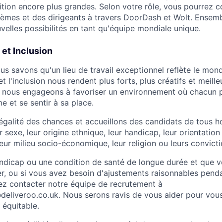
ition encore plus grandes. Selon votre rôle, vous pourrez c
tèmes et des dirigeants à travers DoorDash et Wolt. Ensem
elles possibilités en tant qu'équipe mondiale unique.
 et Inclusion
us savons qu'un lieu de travail exceptionnel reflète le mon
 et l'inclusion nous rendent plus forts, plus créatifs et meil
 nous engageons à favoriser un environnement où chacun p
e et se sentir à sa place.
égalité des chances et accueillons des candidats de tous h
r sexe, leur origine ethnique, leur handicap, leur orientation 
leur milieu socio-économique, leur religion ou leurs convicti
ndicap ou une condition de santé de longue durée et que 
er, ou si vous avez besoin d'ajustements raisonnables pend
lez contacter notre équipe de recrutement à
liveroo.co.uk. Nous serons ravis de vous aider pour vous
 équitable.