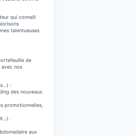
teur qui connaît
lorisons
nnes talentueuses
ortefeuille de
n avec nos
s…) :
arding des nouveaux
es promotionnelles,
...).
hebdomadaire aux