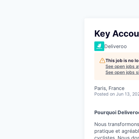
Key Accou
Deliveroo
This job is no 
See open jobs a
See open jobs si
Paris, France
Posted
on Jun 13, 20
Pourquoi Delivero
Nous transformons 
pratique et agréab
cyclistes. Nous do