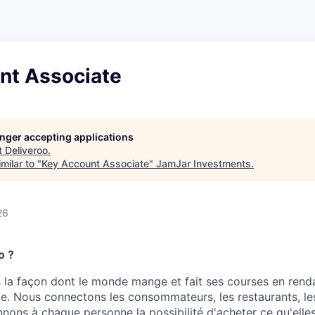
nt Associate
longer accepting applications
t
Deliveroo
.
milar to "
Key Account Associate
"
JamJar Investments
.
26
o ?
la façon dont le monde mange et fait ses courses en renda
le. Nous connectons les consommateurs, les restaurants, le
nnons à chaque personne la possibilité d'acheter ce qu'ell