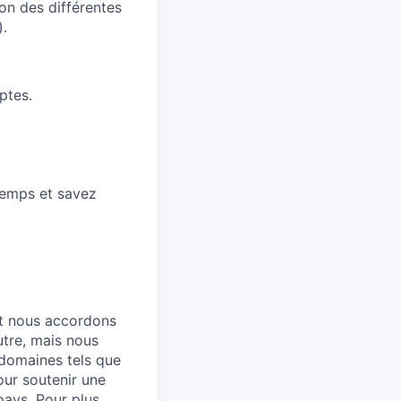
on des différentes
).
ptes.
temps et savez
et nous accordons
utre, mais nous
 domaines tels que
our soutenir une
pays. Pour plus