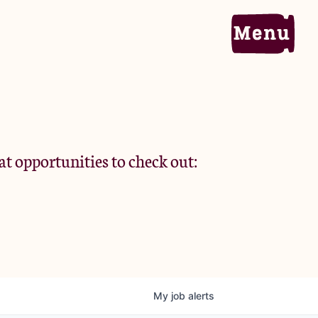
Home
Portfolio
at opportunities to check out:
Team
Criteria
My
job
alerts