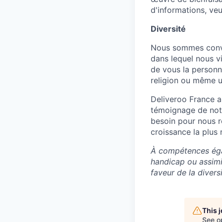
d'informations, ve
Diversité
Nous sommes convai
dans lequel nous v
de vous la personne
religion ou même u
Deliveroo France a
témoignage de notr
besoin pour nous re
croissance la plus 
À compétences égale
handicap ou assimi
faveur de la divers
This 
See o