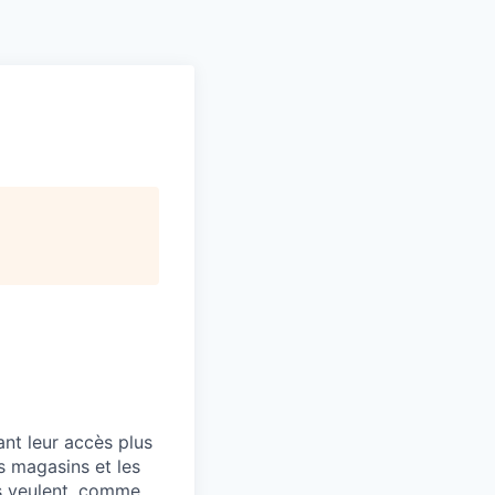
Pitch to us
Jobs
nt leur accès plus
s magasins et les
es veulent, comme