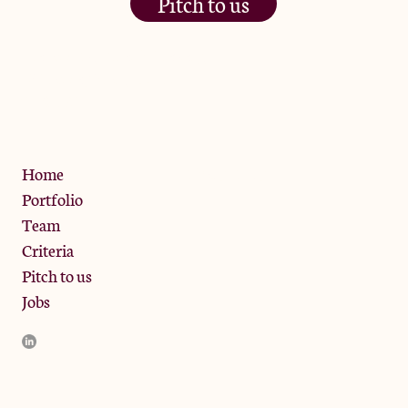
Pitch to us
The Jam Pot, Phoenix Brewery,
13 Bramley Road, London
W10 6SZ
Privacy Policy
Home
Portfolio
Team
Criteria
Pitch to us
Jobs