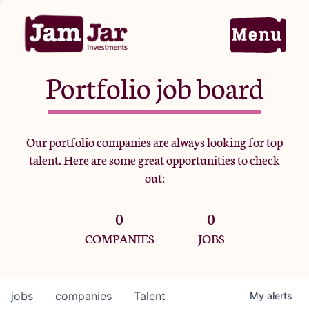
Portfolio job board
Home
Our portfolio companies are always looking for top
talent. Here are some great opportunities to check
Portfolio
out:
0
0
Team
COMPANIES
JOBS
Criteria
jobs
companies
Talent
My
alerts