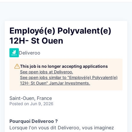
Pitch to us
Jobs
Employé(e) Polyvalent(e)
12H- St Ouen
Deliveroo
This job is no longer accepting applications
See open jobs at
Deliveroo
.
See open jobs similar to "
Employé(e) Polyvalent(e)
12H- St Ouen
"
JamJar Investments
.
Saint-Ouen, France
Posted
on Jun 9, 2026
Pourquoi Deliveroo ?
Lorsque l'on vous dit Deliveroo, vous imaginez