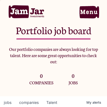
Portfolio job board
Home
Our portfolio companies are always looking for top
talent. Here are some great opportunities to check
Portfolio
out:
0
0
Team
COMPANIES
JOBS
Criteria
jobs
companies
Talent
My
alerts