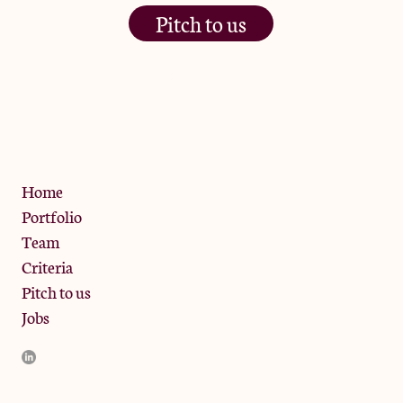
Pitch to us
The Jam Pot, Phoenix Brewery,
13 Bramley Road, London
W10 6SZ
Privacy Policy
Home
Portfolio
Team
Criteria
Pitch to us
Jobs