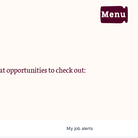
Home
Portfolio
at opportunities to check out:
Team
Criteria
My
job
alerts