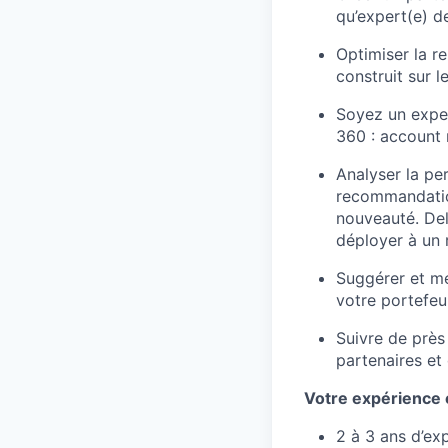
qu’expert(e) de
Optimiser la r
construit sur l
Soyez un exper
360 : account 
Analyser la pe
recommandations
nouveauté. Del
déployer à un 
Suggérer et m
votre portefeui
Suivre de près 
partenaires et 
Votre expérience e
2 à 3 ans d’ex