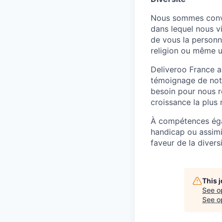
Nous sommes convai
dans lequel nous v
de vous la personne
religion ou même u
Deliveroo France a
témoignage de notr
besoin pour nous re
croissance la plus 
À compétences égale
handicap ou assimi
faveur de la divers
This 
See o
See op