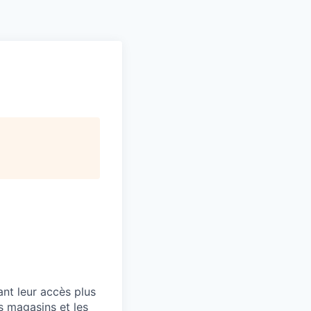
Pitch to us
Jobs
nt leur accès plus
s magasins et les