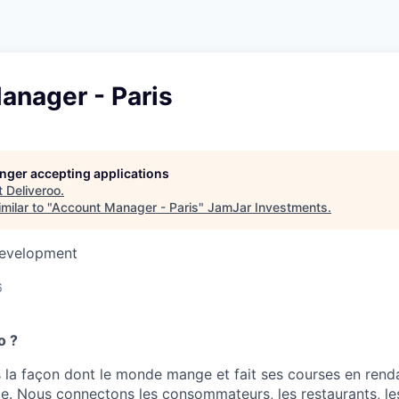
anager - Paris
longer accepting applications
t
Deliveroo
.
milar to "
Account Manager - Paris
"
JamJar Investments
.
Development
6
o ?
la façon dont le monde mange et fait ses courses en renda
le. Nous connectons les consommateurs, les restaurants, le