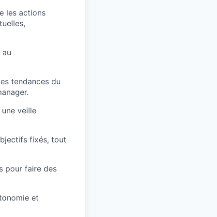
e les actions
uelles,
s au
 les tendances du
manager.
 une veille
jectifs fixés, tout
s pour faire des
utonomie et