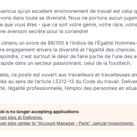
ncus qu'un excellent environnement de travail est celui q
ivons dans toute sa diversité. Nous ne portons aucun jugeme
 que vous êtes - que ce soit votre genre, votre race, votre
ne aversion secrète pour la coriandre!
 obtenu un score de 98/100 à l'Indice de l'Égalité Homme
e engagement envers la diversité et l'égalité des chances
joindre, c'est surtout le désir de faire partie de l'une des e
rapide dans un secteur passionnant, celui de la foodtech.
s, ce poste est ouvert aux travailleurs et travailleuses en
lés au sens de l’article L5212-13 du Code du travail. Deliv
ité, l’égalité professionnelle, l’emploi des personnes en situ
job is no longer accepting applications
pen jobs at
Deliveroo
.
en jobs similar to "
Account Manager - Paris
"
JamJar Investments
.