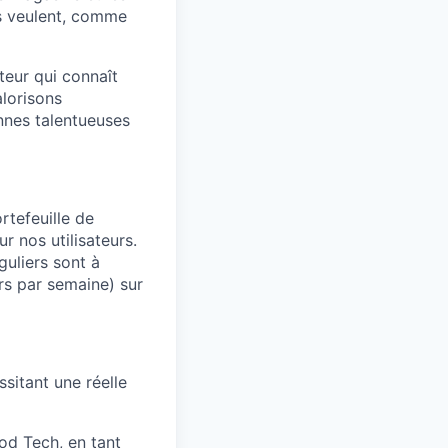
es veulent, comme
teur qui connaît
lorisons
nnes talentueuses
rtefeuille de
r nos utilisateurs.
uliers sont à
rs par semaine) sur
sitant une réelle
od Tech, en tant