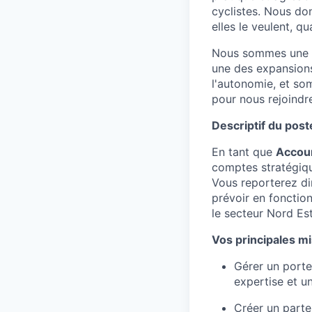
cyclistes. Nous do
elles le veulent, qu
Nous sommes une en
une des expansions
l'autonomie, et so
pour nous rejoindr
Descriptif du poste
En tant que
Accou
comptes stratégique
Vous reporterez di
prévoir en fonctio
le secteur Nord Est
Vos principales mi
Gérer un porte
expertise et un
Créer un parte