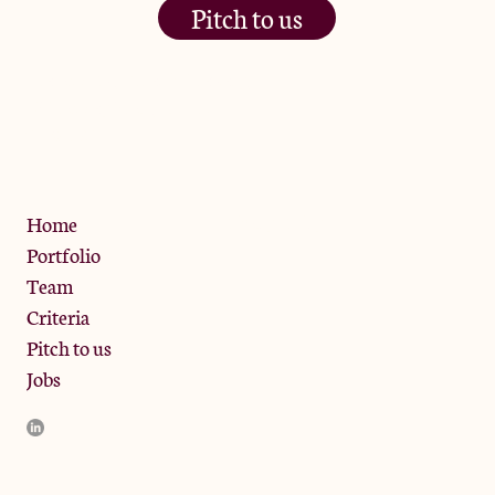
Pitch to us
The Jam Pot, Phoenix Brewery,
13 Bramley Road, London
W10 6SZ
Privacy Policy
Home
Portfolio
Team
Criteria
Pitch to us
Jobs