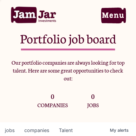
Portfolio job board
Home
Our portfolio companies are always looking for top
talent. Here are some great opportunities to check
Portfolio
out:
0
0
Team
COMPANIES
JOBS
Criteria
jobs
companies
Talent
My
alerts