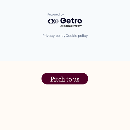
Powered by Getro.com
Privacy policy
Cookie policy
Pitch to us
The Jam Pot, Phoenix Brewery,
13 Bramley Road, London
W10 6SZ