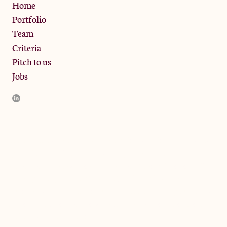
Privacy Policy
Home
Portfolio
Team
Criteria
Pitch to us
Jobs
JamJar Management LLP (“JamJar”) is authorised and regulated
by the Financial Conduct Authority. JamJar is incorporated in
England and the registered office is at Phoenix Brewery, 13
Bramley Road, London W10 6SZ, United Kingdom. The
investment product and services of JamJar are only available to
professional clients and eligible counterparties. They are not
available to retail clients.