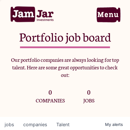
Portfolio job board
Home
Our portfolio companies are always looking for top
talent. Here are some great opportunities to check
Portfolio
out:
0
0
Team
COMPANIES
JOBS
Criteria
jobs
companies
Talent
My
alerts