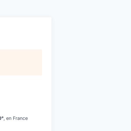
Pitch to us
Jobs
0°
, en France