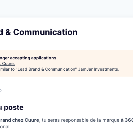
d & Communication
longer accepting applications
t
Cuure
.
milar to "
Lead Brand & Communication
"
JamJar Investments
.
o
u poste
Brand chez Cuure
, tu seras responsable de la marque
à 36
onal.