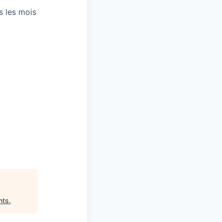
s les mois
nts
.