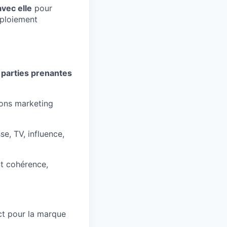
avec elle
pour
éploiement
 parties prenantes
ions marketing
se, TV, influence,
nt cohérence,
ct pour la marque