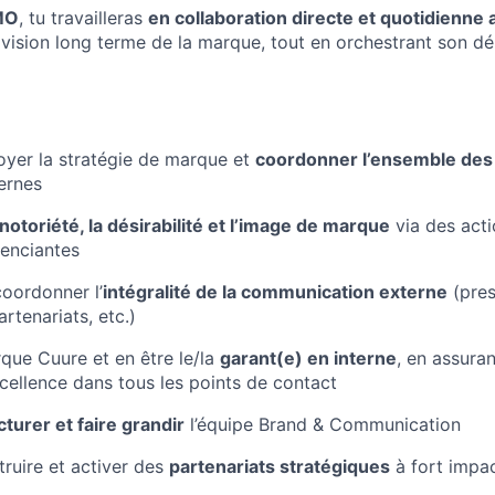
MO
, tu travailleras
en collaboration directe et quotidienne 
la vision long terme de la marque, tout en orchestrant son d
loyer la stratégie de marque et
coordonner l’ensemble des
ternes
notoriété, la désirabilité et l’image de marque
via des act
renciantes
coordonner l’
intégralité de la communication externe
(pres
rtenariats, etc.)
rque Cuure et en être le/la
garant(e) en interne
, en assura
cellence dans tous les points de contact
turer et faire grandir
l’équipe Brand & Communication
struire et activer des
partenariats stratégiques
à fort impa