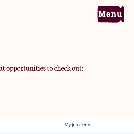
Home
Portfolio
at opportunities to check out:
Team
Criteria
My
job
alerts