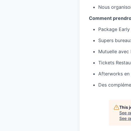
Nous organison
Comment prendron
Package Early 
Supers bureaux
Mutuelle avec 
Tickets Restau
Afterworks en 
Des complément
This 
See o
See op