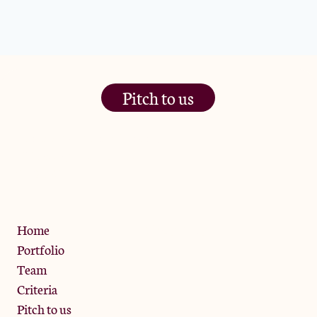
Pitch to us
The Jam Pot, Phoenix Brewery,
13 Bramley Road, London
W10 6SZ
Privacy Policy
Home
Portfolio
Team
Criteria
Pitch to us