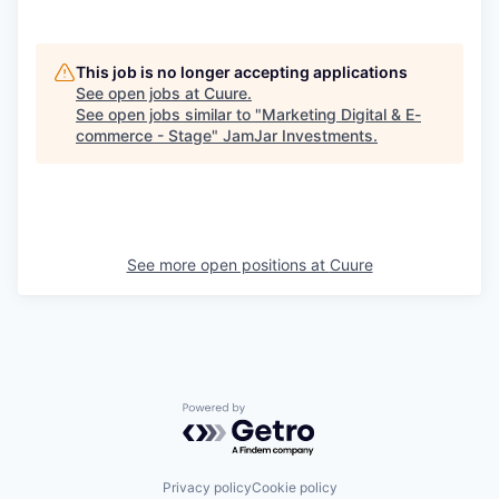
This job is no longer accepting applications
See open jobs at
Cuure
.
See open jobs similar to "
Marketing Digital & E-
commerce - Stage
"
JamJar Investments
.
See more open positions at
Cuure
Powered by Getro.com
Privacy policy
Cookie policy