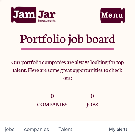
Portfolio job board
Home
Our portfolio companies are always looking for top
talent. Here are some great opportunities to check
Portfolio
out:
0
0
Team
COMPANIES
JOBS
Criteria
jobs
companies
Talent
My
alerts