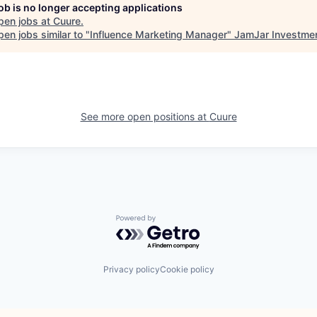
job is no longer accepting applications
pen jobs at
Cuure
.
en jobs similar to "
Influence Marketing Manager
"
JamJar Investme
See more open positions at
Cuure
Powered by Getro.com
Privacy policy
Cookie policy