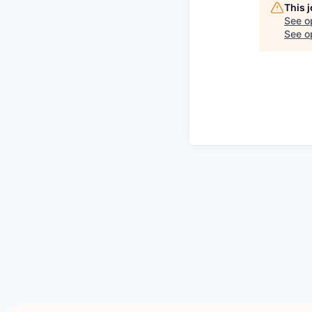
This 
See o
See op