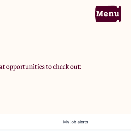
Home
Portfolio
at opportunities to check out:
Team
Criteria
My
job
alerts