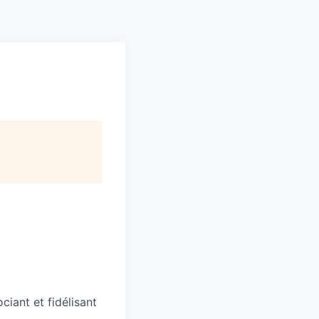
Pitch to us
Jobs
ant et fidélisant