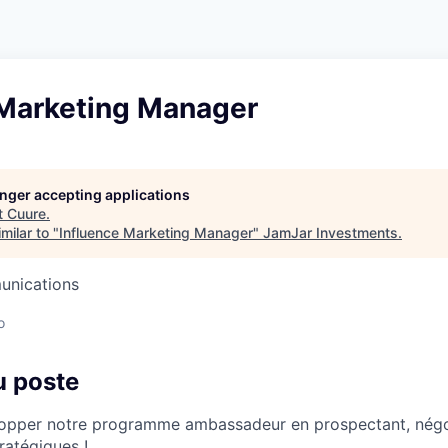
 Marketing Manager
longer accepting applications
t
Cuure
.
milar to "
Influence Marketing Manager
"
JamJar Investments
.
unications
o
u poste
pper notre programme ambassadeur en prospectant, négoci
ratégiques !