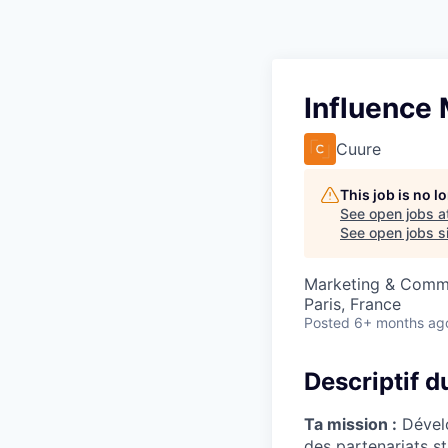
Influence
Cuure
This job is no 
See open jobs a
See open jobs si
Marketing & Comm
Paris, France
Posted
6+ months ag
Descriptif d
Ta mission :
Dévelo
des partenariats st