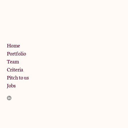
The Jam Pot, Phoenix Brewery,
13 Bramley Road, London
W10 6SZ
Privacy Policy
Home
Portfolio
Team
Criteria
Pitch to us
Jobs
JamJar Management LLP (“JamJar”) is authorised and regulated