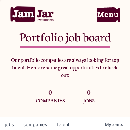
Portfolio job board
Home
Our portfolio companies are always looking for top
talent. Here are some great opportunities to check
Portfolio
out:
0
0
Team
COMPANIES
JOBS
Criteria
jobs
companies
Talent
My
alerts