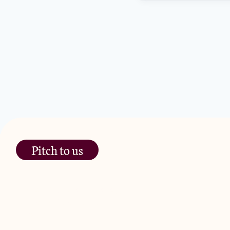
Pitch to us
The Jam Pot, Phoenix Brewery,
13 Bramley Road, London
W10 6SZ