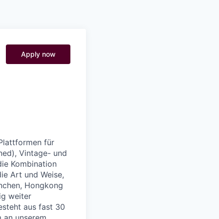
Pitch to us
Jobs
Apply now
lattformen für
ned), Vintage- und
die Kombination
e Art und Weise,
München, Hongkong
g weiter
esteht aus fast 30
am an unserem