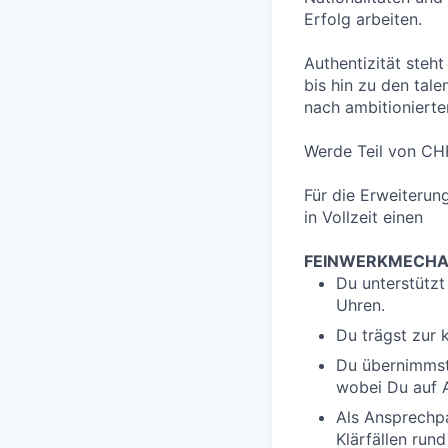
Erfolg arbeiten.
Authentizität steht
bis hin zu den tal
nach ambitioniert
Werde Teil von CH
Für die Erweiteru
in Vollzeit einen
FEINWERKMECHAN
Du unterstützt
Uhren.
Du trägst zur 
Du übernimmst 
wobei Du auf A
Als Ansprechpa
Klärfällen run