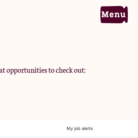
Home
Portfolio
at opportunities to check out:
Team
Criteria
My
job
alerts