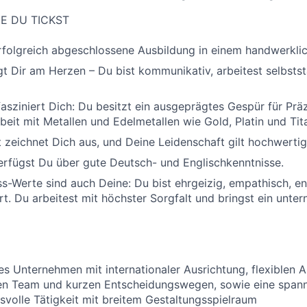
IE DU TICKST
rfolgreich abgeschlossene Ausbildung in einem handwerklic
gt Dir am Herzen – Du bist kommunikativ, arbeitest selbsts
asziniert Dich: Du besitzt ein ausgeprägtes Gespür für Präz
rbeit mit Metallen und Edelmetallen wie Gold, Platin und Tit
t zeichnet Dich aus, und Deine Leidenschaft gilt hochwerti
erfügst Du über gute Deutsch- und Englischkenntnisse.
s-Werte sind auch Deine: Du bist ehrgeizig, empathisch, e
ert. Du arbeitest mit höchster Sorgfalt und bringst ein unte
s Unternehmen mit internationaler Ausrichtung, flexiblen A
en Team und kurzen Entscheidungswegen, sowie eine span
volle Tätigkeit mit breitem Gestaltungsspielraum