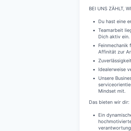
BEI UNS ZÄHLT, W
Du hast eine e
Teamarbeit lie
Dich aktiv ein.
Feinmechanik f
Affinität zur A
Zuverlässigkei
Idealerweise v
Unsere Busines
serviceorienti
Mindset mit.
Das bieten wir dir:
Ein dynamische
hochmotiviert
verantwortungs