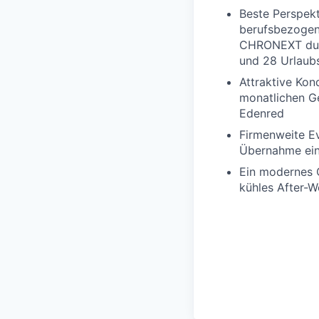
Beste Perspekt
berufsbezogene
CHRONEXT durc
und 28 Urlaub
Attraktive Ko
monatlichen Ge
Edenred
Firmenweite Ev
Übernahme ei
Ein modernes O
kühles After-W