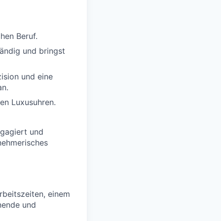
hen Beruf.
tändig und bringst
ision und eine
an.
gen Luxusuhren.
ngagiert und
rnehmerisches
rbeitszeiten, einem
nende und