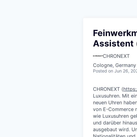
Feinwerkm
Assistent
CHRONEXT
Cologne, Germany
Posted
on Jun 26, 20
CHRONEXT
(
https
Luxusuhren. Mit ei
neuen Uhren haben 
von E-Commerce mi
wie Luxusuhren ge
und darüber hinaus
ausgebaut wird. Un
Nationalitäten und