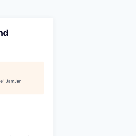
Pitch to us
Jobs
nd
ce
"
JamJar