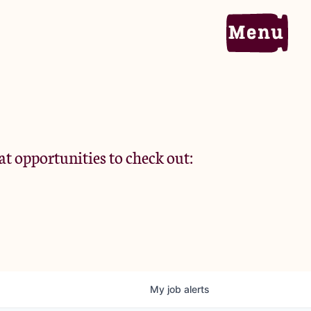
Home
Portfolio
at opportunities to check out:
Team
Criteria
My
job
alerts