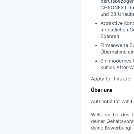
berufsbezogene
CHRONEXT durc
und 28 Urlaub
Attraktive Ko
monatlichen Ge
Edenred
Firmenweite Ev
Übernahme ei
Ein modernes O
kühles After-W
Apply for this job
Über uns
Authentizität zählt
Willst du Teil de
deiner Gehaltsvors
deine Bewerbung!