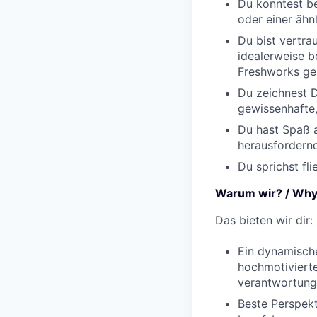
Du konntest be
oder einer ähn
Du bist vertra
idealerweise 
Freshworks gea
Du zeichnest D
gewissenhafte,
Du hast Spaß a
herausfordernd
Du sprichst fl
Warum wir? / Why
Das bieten wir dir:
Ein dynamische
hochmotiviert
verantwortungs
Beste Perspekt