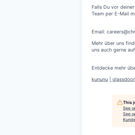
Falls Du vor deine
Team per E-Mail m
Email: careers@ch
Mehr über uns find
uns auch gerne auf
Entdecke mehr üb
kununu
|
glassdoor
This 
See o
See op
Kunde