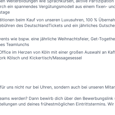
n Weiterbildungen wie Sprachkursen, aktive Partizipation
h ein spannendes Vergütungsmodell aus einem fixen- und 
stage
nditionen beim Kauf von unseren Luxusuhren, 100 % Überna
bühren des DeutschlandTickets und ein jährliches Gutsche
ents wie bspw. eine jährliche Weihnachtsfeier, Get-Togethe
nes Teamlunchs
ffice im Herzen von Köln mit einer großen Auswahl an Kaff
ork Kölsch und Kickertisch/Massagesessel
 für uns nicht nur bei Uhren, sondern auch bei unseren Mita
s Teams werden? Dann bewirb dich über den Bewerbungslink
tellungen und deines frühestmöglichen Eintrittstermins. Wir