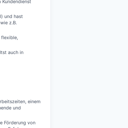
m Kundendienst
) und hast
wie z.B.
flexible,
tst auch in
rbeitszeiten, einem
nende und
lle Förderung von