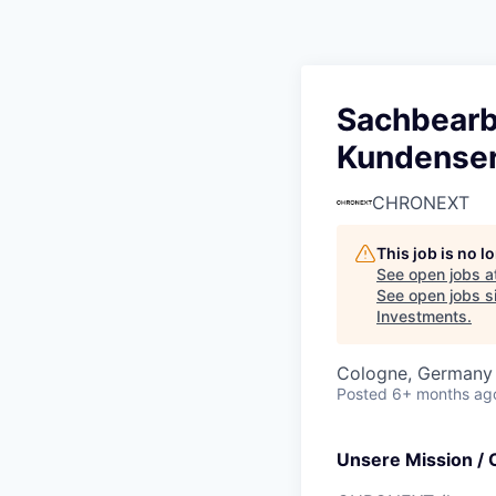
Sachbearb
Kundenser
CHRONEXT
This job is no 
See open jobs a
See open jobs si
Investments
.
Cologne, Germany
Posted
6+ months ag
Unsere Mission / 