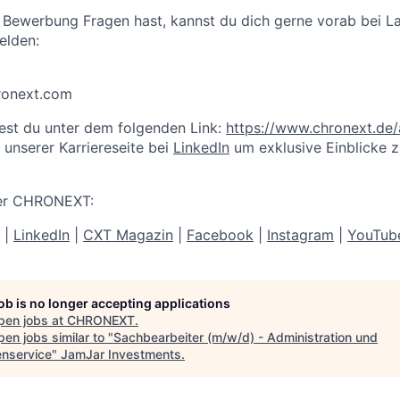
r Bewerbung Fragen hast, kannst du dich gerne vorab bei 
elden:
ronext.com
est du unter dem folgenden Link:
https://www.chronext.de
 unserer Karriereseite bei
LinkedIn
um exklusive Einblicke z
er CHRONEXT:
|
LinkedIn
|
CXT Magazin
|
Facebook
|
Instagram
|
YouTub
job is no longer accepting applications
pen jobs at
CHRONEXT
.
en jobs similar to "
Sachbearbeiter (m/w/d) - Administration und
nservice
"
JamJar Investments
.