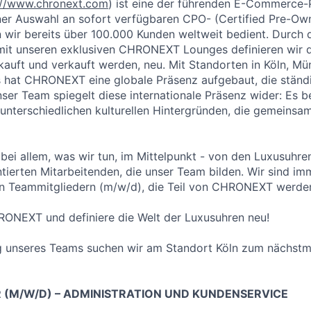
://www.chronext.com
) ist eine der führenden E-Commerce-
ner Auswahl an sofort verfügbaren CPO- (Certified Pre-Ow
wir bereits über 100.000 Kunden weltweit bedient. Durch 
t unseren exklusiven CHRONEXT Lounges definieren wir di
kauft und verkauft werden, neu. Mit Standorten in Köln, 
 hat CHRONEXT eine globale Präsenz aufgebaut, die ständi
ser Team spiegelt diese internationale Präsenz wider: Es b
 unterschiedlichen kulturellen Hintergründen, die gemeins
 bei allem, was wir tun, im Mittelpunkt - von den Luxusuhren
entierten Mitarbeitenden, die unser Team bilden. Wir sind i
en Teammitgliedern (m/w/d), die Teil von CHRONEXT werde
RONEXT und definiere die Welt der Luxusuhren neu!
ng unseres Teams suchen wir am Standort Köln zum nächstm
 (M/W/D) – ADMINISTRATION UND KUNDENSERVICE