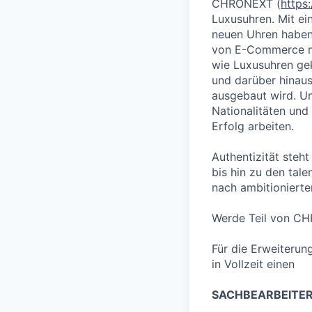
CHRONEXT (
https
Luxusuhren. Mit ei
neuen Uhren haben 
von E-Commerce mi
wie Luxusuhren ge
und darüber hinaus
ausgebaut wird. Un
Nationalitäten und
Erfolg arbeiten.
Authentizität steht
bis hin zu den tal
nach ambitioniert
Werde Teil von CH
Für die Erweiteru
in Vollzeit einen
SACHBEARBEITER