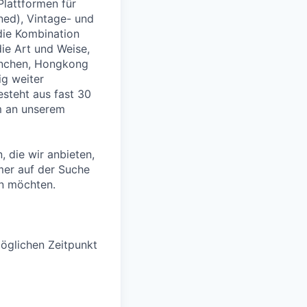
Plattformen für
ned), Vintage- und
die Kombination
e Art und Weise,
München, Hongkong
g weiter
esteht aus fast 30
am an unserem
, die wir anbieten,
mmer auf der Suche
n möchten.
öglichen Zeitpunkt